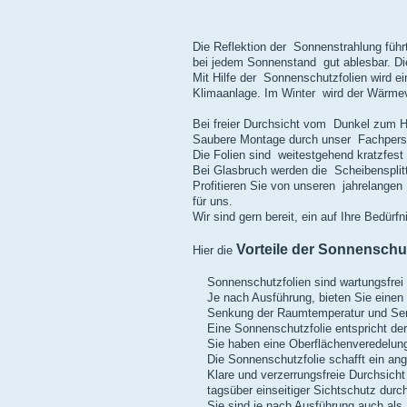
Die Reflektion der Sonnenstrahlung führt
bei jedem Sonnenstand gut ablesbar. Di
Mit Hilfe der Sonnenschutzfolien wird 
Klimaanlage. Im Winter wird der Wärmeve
Bei freier Durchsicht vom Dunkel zum Hel
Saubere Montage durch unser Fachpers
Die Folien sind weitestgehend kratzfest
Bei Glasbruch werden die Scheibensplitt
Profitieren Sie von unseren jahrelang
für uns.
Wir sind gern bereit, ein auf Ihre Bedür
Vorteile der Sonnenschu
Hier die
Sonnenschutzfolien sind wartungsfrei 
Je nach Ausführung, bieten Sie einen B
Senkung der Raumtemperatur und Senk
Eine Sonnenschutzfolie entspricht der 
Sie haben eine Oberflächenveredelung, 
Die Sonnenschutzfolie schafft ein an
Klare und verzerrungsfreie Durchsicht
tagsüber einseitiger Sichtschutz durch
Sie sind je nach Ausführung auch als Sic