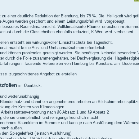
 zu einer deutliche Reduktion der Blendung, bis 78 %. Die Helligkeit wird gef
e Augen werden geschont und einem Leistungsabfall wird vorgebeugt.
ein besseres Raumklima erreicht. Vollklimatisierte Räume erreichen im Somm
rlust durch die Glasscheiben ebenfalls reduziert, K-Wert wird verbessert
len entsteht ein wirkungsvoller Einsichtschutz bei Tageslicht.
onal macht keine Aus- und Umbaumaßnahmen erforderlich
 und können problemlos gereinigt werden. Sie benötigen keinerlei besondere 
er durch die Folie zusammengehalten, bei Dachverglasung die Hagelfestigkei
en Erfahrungen. Tausende Referenzen von Hamburg bis Konstanz am Bodensee
fnisse zugeschnittenes Angebot zu erstellen
tzfolien
im Überblick:
und wetterunabhängig
lendschutz und damit ein angenehmeres arbeiten an Bildschirmarbeitsplätz
ung der Kosten von Klimaanlagen
Arbeitsstättenverordnung nach §6 Absatz 1 und §9 Absatz 2
die sie unempfindlich und reinigungsfreundlich macht.
genehmes Raumklima im Sommer und kann je nach Ausführung dem Wärmeverl
 nach außen.
 den Spiegeleffekt (je nach Ausführung)
herheitsfolie, UV-Schutzfolie oder Blendschutzfolie lieferbar.