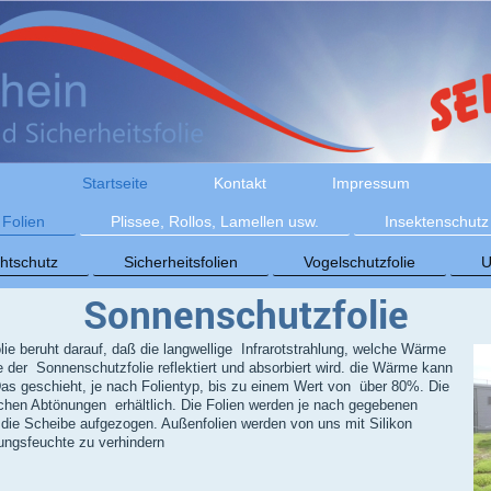
Startseite
Kontakt
Impressum
Folien
Plissee, Rollos, Lamellen usw.
Insektenschutz
chtschutz
Sicherheitsfolien
Vogelschutzfolie
U
Sonnenschutzfolie
ie beruht darauf, daß die langwellige Infrarotstrahlung, welche Wärme
e der Sonnenschutzfolie reflektiert und absorbiert wird. die Wärme kann
Das geschieht, je nach Folientyp, bis zu einem Wert von über 80%. Die
ichen Abtönungen erhältlich. Die Folien werden je nach gegebenen
ie Scheibe aufgezogen. Außenfolien werden von uns mit Silikon
ungsfeuchte zu verhindern